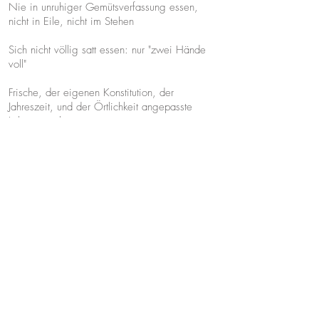
Nie in unruhiger Gemütsverfassung essen,
nicht in Eile, nicht im Stehen
Sich nicht völlig satt essen: nur "zwei Hände
voll"
Frische, der eigenen Konstitution, der
Jahreszeit, und der Örtlichkeit angepasste
Lebensmittel essen
Alle fünf Geschmacksrichtungen in jeder
Mahlzeit zu sich nehmen, diese sind; süß,
sauer, salzig, scharf und bitter
Keine natürlichen Bedürfnisse unterdrücken
(also Stuhlgang, Blase entleeren, Winde,
Aufstoßen, Gähnen, Weinen, etc.)
Dauer: 60 Minuten
Preis: 110,-€