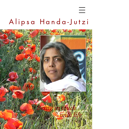
Alipsa Handa-Jutzi
Being in touch
with life