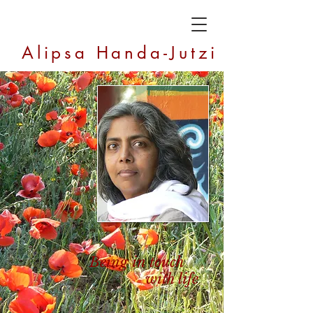
Alipsa Handa-Jutzi
Being in touch
with life