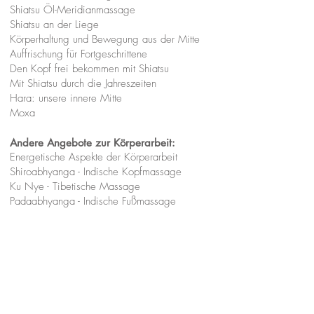
Shiatsu Öl-Meridianmassage
Shiatsu an der Liege
Körperhaltung und Bewegung aus der Mitte
Auffrischung für Fortgeschrittene
Den Kopf frei bekommen mit Shiatsu
Mit Shiatsu durch die Jahreszeiten
Hara: unsere innere Mitte
Moxa
Andere Angebote zur Körperarbeit:
Energetische Aspekte der Körperarbeit
Shiroabhyanga - Indische Kopfmassage
Ku Nye - Tibetische Massage
Padaabhyanga - Indische Fußmassage
Balaabhayanga - Indische Babymassage
Honig Massage
Fit in den Frühling
Metamorphische Methode
Aromaölmassage
Joint Release