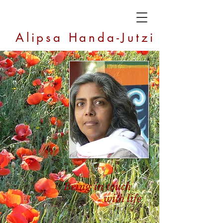
Alipsa Handa-Jutzi
Being in touch
with life