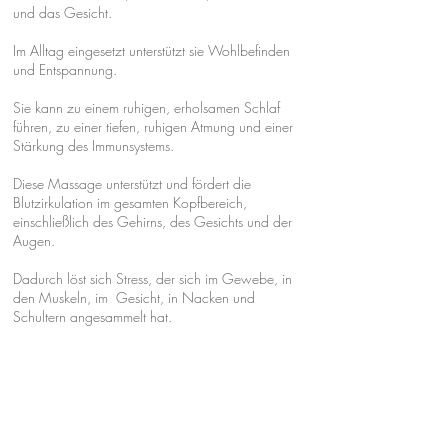
und das Gesicht.
Im Alltag eingesetzt unterstützt sie Wohlbefinden
und Entspannung.
Sie kann zu einem ruhigen, erholsamen Schlaf
führen, zu einer tiefen, ruhigen Atmung und einer
Stärkung des Immunsystems.
Diese Massage unterstützt und fördert die
Blutzirkulation im gesamten Kopfbereich,
einschließlich des Gehirns, des Gesichts und der
Augen.
Dadurch löst sich Stress, der sich im Gewebe, in
den Muskeln, im Gesicht, in Nacken und
Schultern angesammelt hat.
Die Energie kann nun vom Kopf zum Herzen
fließen.
Termin: 07.-08. März 2026
Sa. 10-17 Uhr + So. 10-13 Uhr