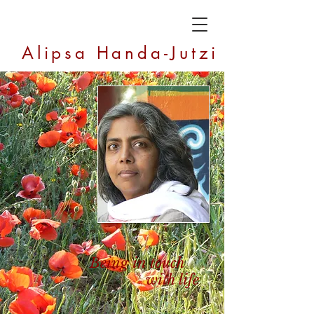
Alipsa Handa-Jutzi
Being in touch
with life