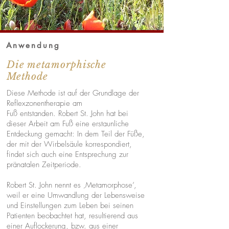
Anwendung
Die metamorphische
Methode
Diese Methode ist auf der Grundlage der
Reflexzonentherapie am
Fuß entstanden. Robert St. John hat bei
dieser Arbeit am Fuß eine erstaunliche
Entdeckung gemacht: In dem Teil der Füße,
der mit der Wirbelsäule korrespondiert,
findet sich auch eine Entsprechung zur
pränatalen Zeitperiode.
Robert St. John nennt es ‚Metamorphose’,
weil er eine Umwandlung der Lebensweise
und Einstellungen zum Leben bei seinen
Patienten beobachtet hat, resultierend aus
einer Auflockerung, bzw. aus einer