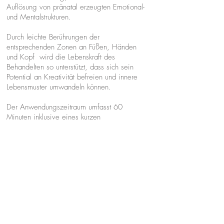
Auflösung von pränatal erzeugten Emotional-
und Mentalstrukturen.
Durch leichte Berührungen der
entsprechenden Zonen an Füßen, Händen
und Kopf wird die Lebenskraft des
Behandelten so unterstützt, dass sich sein
Potential an Kreativität befreien und innere
Lebensmuster umwandeln können.
Der Anwendungszeitraum umfasst 60
Minuten inklusive eines kurzen
Vorgespräches und einer Nachruhephase.
Dauer: 60 Minuten
Preis: 90,-€
Alipsa Handa-Jutzi