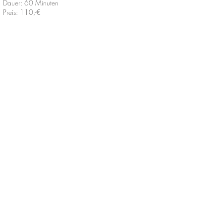
Dauer: 60 Minuten
Preis: 110,-€
Alipsa Handa-Jutzi
Lister Meile 43
D - 30161 Hannover
Mobil
0170-5172024
alipsa[at]gmx.net
Datenschutzerklärun
g
Impressum
©2026 by Alipsa Handa-Jutzi