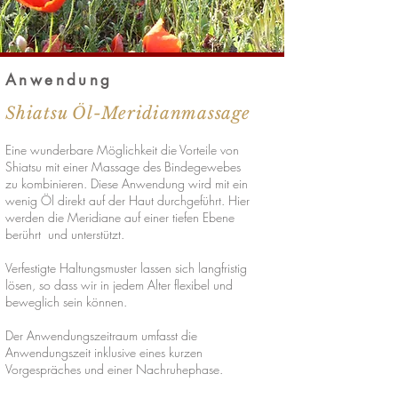
Anwendung
Shiatsu Öl-Meridianmassage
Eine wunderbare Möglichkeit die Vorteile von
Shiatsu mit einer Massage des Bindegewebes
zu kombinieren. Diese Anwendung wird mit ein
wenig Öl direkt auf der Haut durchgeführt. Hier
werden die Meridiane auf einer tiefen Ebene
berührt und unterstützt.
Verfestigte Haltungsmuster lassen sich langfristig
lösen, so dass wir in jedem Alter flexibel und
beweglich sein können.
Der Anwendungszeitraum umfasst die
Anwendungszeit inklusive eines kurzen
Vorgespräches und einer Nachruhephase.