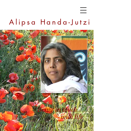
Alipsa Handa-Jutzi
Being in touch
with life